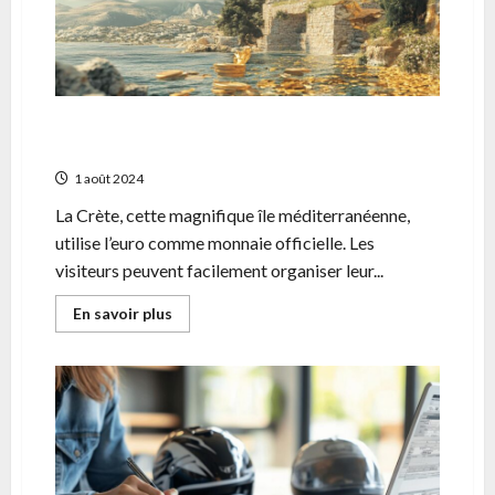
Saint
Quentin
Quelle est la monnaie en Crete en 2023 ?
L’euro et les moyens de paiement sur l’ile
1 août 2024
La Crète, cette magnifique île méditerranéenne,
utilise l’euro comme monnaie officielle. Les
visiteurs peuvent facilement organiser leur...
En
En savoir plus
savoir
plus
sur
Quelle
est
la
monnaie
en
Crete
en
2023