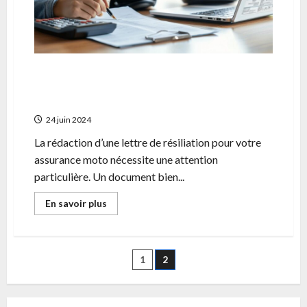
?
L’euro
et
les
moyens
de
paiement
Lettre de resiliation assurance moto : les
sur
l’ile
mentions obligatoires pour une resiliation
anticipee
24 juin 2024
La rédaction d’une lettre de résiliation pour votre
assurance moto nécessite une attention
particulière. Un document bien...
En
En savoir plus
savoir
plus
sur
Lettre
de
Pagination
1
2
resiliation
assurance
moto
des
:
les