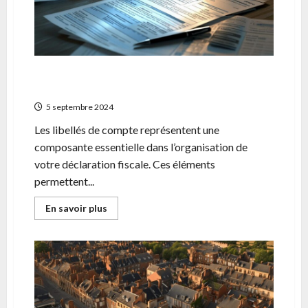
Guide pratique : comprendre et utiliser les
libelles de compte pour vos impots
5 septembre 2024
Les libellés de compte représentent une
composante essentielle dans l’organisation de
votre déclaration fiscale. Ces éléments
permettent...
En
En savoir plus
savoir
plus
sur
Guide
pratique
:
comprendre
et
utiliser
les