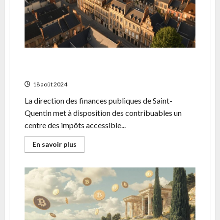
libelles
de
compte
pour
vos
impots
Tout savoir sur les permanences fiscales des
Impots Saint Quentin
18 août 2024
La direction des finances publiques de Saint-
Quentin met à disposition des contribuables un
centre des impôts accessible...
En
En savoir plus
savoir
plus
sur
Tout
savoir
sur
les
permanences
fiscales
des
Impots