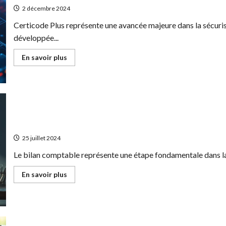
mesure
2 décembre 2024
pour
les
Certicode Plus représente une avancée majeure dans la sécuris
electriciens
développée...
En
En savoir plus
savoir
plus
sur
Certicode
Plus
:
L’outil
indispensable
pour
Quand faire son bilan comptable ? Les bonnes pratiqu
surveiller
vos
25 juillet 2024
transactions
en
Le bilan comptable représente une étape fondamentale dans la v
temps
reel
En
En savoir plus
savoir
plus
sur
Quand
faire
son
bilan