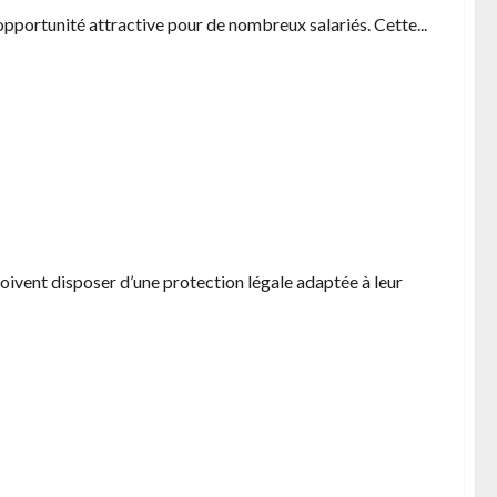
opportunité attractive pour de nombreux salariés. Cette...
pour les electriciens
oivent disposer d’une protection légale adaptée à leur
vos transactions en temps reel