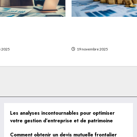
btenir un devis
Stratégies pour diversifi
rontalier adapté à vos
patrimoine avec Auguste
n France et en Suisse
patrimoine
 2025
19 novembre 2025
Les analyses incontournables pour optimiser
votre gestion d’entreprise et de patrimoine
Comment obtenir un devis mutuelle frontalier