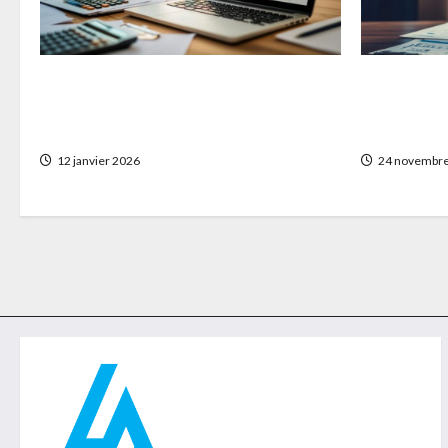
Les analyses incontournables pour
Comment o
optimiser votre gestion
mutuelle f
d’entreprise et de patrimoine
besoins e
12 janvier 2026
24 novembre