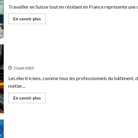
Travailler en Suisse tout en résidant en France représente une 
En
En savoir plus
savoir
plus
sur
Comment
obtenir
un
devis
mutuelle
frontalier
Comment obtenir une assurance decennale sur mesure 
adapté
à
21 juin 2025
vos
besoins
Les électriciens, comme tous les professionnels du bâtiment, d
en
France
métier....
et
en
Suisse
En
En savoir plus
savoir
plus
sur
Comment
obtenir
une
assurance
decennale
Certicode Plus : L’outil indispensable pour surveiller 
sur