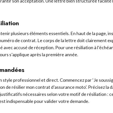
rantir son acceptation. Une lettre bien structurée facilite
liation
ntenir plusieurs éléments essentiels. En haut de la page, 
numéro de contrat. Le corps de la lettre doit clairement exp
dé avec accusé de réception. Pour une résiliation à l’échéa
 jours s’applique après la première année.
mmandées
 style professionnel et direct. Commencez par ‘Je soussign
n de résilier mon contrat d’assurance moto’. Précisez la 
justificatifs nécessaires selon votre motif de résiliation : 
st indispensable pour valider votre demande.