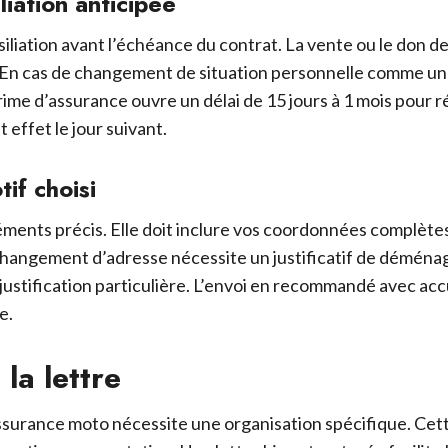
iation anticipée
résiliation avant l’échéance du contrat. La vente ou le don 
ur. En cas de changement de situation personnelle comme u
rime d’assurance ouvre un délai de 15 jours à 1 mois pour ré
t effet le jour suivant.
if choisi
éléments précis. Elle doit inclure vos coordonnées complète
 Un changement d’adresse nécessite un justificatif de démén
s justification particulière. L’envoi en recommandé avec ac
e.
 la lettre
e assurance moto nécessite une organisation spécifique. C