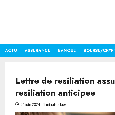
Aller
au
contenu
ACTU
ASSURANCE
BANQUE
BOURSE/CRYP
Lettre de resiliation as
resiliation anticipee
24 juin 2024
8 minutes lues