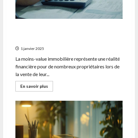
leur
comptabilite
Moins-value immobiliere : 5 astuces pour
reduire son impact sur votre declaration
fiscale
1 janvier 2025
La moins-value immobilière représente une réalité
financière pour de nombreux propriétaires lors de
la vente de leur...
En
En savoir plus
savoir
plus
sur
Moins-
value
immobiliere
:
5
astuces
pour
reduire
son