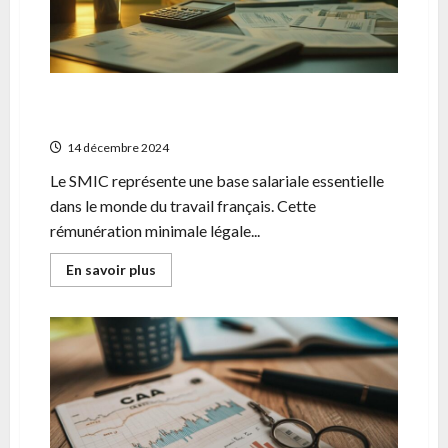
impact
sur
votre
declaration
fiscale
SMIC 2022 : Montants nets et bruts,
comparaison public-prive
14 décembre 2024
Le SMIC représente une base salariale essentielle
dans le monde du travail français. Cette
rémunération minimale légale...
En
En savoir plus
savoir
plus
sur
SMIC
2022
:
Montants
nets
et
bruts,
comparaison
public-