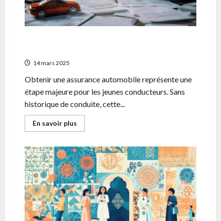
Jeune conducteur : Comment obtenir une
assurance auto sans historique de conduite
14 mars 2025
Obtenir une assurance automobile représente une
étape majeure pour les jeunes conducteurs. Sans
historique de conduite, cette...
En
En savoir plus
savoir
plus
sur
Jeune
conducteur
:
Comment
obtenir
une
assurance
auto
sans
historique
de