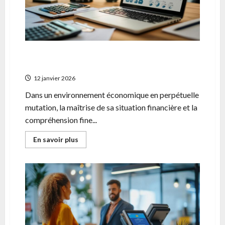
Les analyses incontournables pour optimiser
votre gestion d’entreprise et de patrimoine
12 janvier 2026
Dans un environnement économique en perpétuelle
mutation, la maîtrise de sa situation financière et la
compréhension fine...
En
En savoir plus
savoir
plus
sur
Les
analyses
incontournables
pour
optimiser
votre
gestion
d’entreprise
et