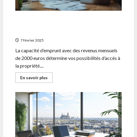
en
2024
Combien emprunter avec 2000 euros par
mois ? Analyse detaillee de votre pouvoir
d’achat immobilier
7 février 2025
La capacité d’emprunt avec des revenus mensuels
de 2000 euros détermine vos possibilités d’accès à
la propriété....
En
En savoir plus
savoir
plus
sur
Combien
emprunter
avec
2000
euros
par
mois
?
Analyse
detaillee