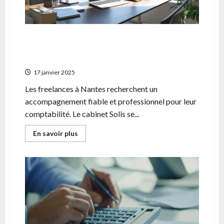
de
votre
pouvoir
d’achat
immobilier
Comment Solis, expert-comptable a Nantes,
accompagne les freelances dans leur
comptabilite
17 janvier 2025
Les freelances à Nantes recherchent un
accompagnement fiable et professionnel pour leur
comptabilité. Le cabinet Solis se...
En
En savoir plus
savoir
plus
sur
Comment
Solis,
expert-
comptable
a
Nantes,
accompagne
les
freelances
dans