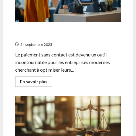
de
patrimoine
Les avantages du paiement sans contact
pour les entreprises modernes
24 septembre 2025
Le paiement sans contact est devenu un outil
incontournable pour les entreprises modernes
cherchant à optimiser leurs...
En
En savoir plus
savoir
plus
sur
Les
avantages
du
paiement
sans
contact
pour
les
entreprises