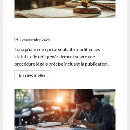
modernes
Annonce légale et modification des statuts
d’une société
19 septembre 2025
Lorsqu’une entreprise souhaite modifier ses
statuts, elle doit généralement suivre une
procédure légale précise incluant la publication...
En
En savoir plus
savoir
plus
sur
Annonce
légale
et
modification
des
statuts
d’une
société