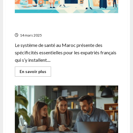
conduite
Assurance sante au Maroc : le guide complet
pour les expatries en 2024
14 mars 2025
Le système de santé au Maroc présente des
spécificités essentielles pour les expatriés français
qui s’y installent....
En
En savoir plus
savoir
plus
sur
Assurance
sante
au
Maroc
:
le
guide
complet
pour
les
expatries