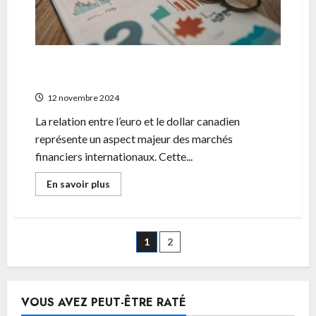
prive
L’influence de la BCE sur la parite Euro-
Dollar Canadien
12 novembre 2024
La relation entre l’euro et le dollar canadien
représente un aspect majeur des marchés
financiers internationaux. Cette...
En
En savoir plus
savoir
plus
sur
L’influence
de
Pagination
1
2
la
BCE
sur
des
la
parite
Euro-
publications
VOUS AVEZ PEUT-ÊTRE RATÉ
Dollar
Canadien