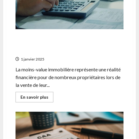
?
Analyse
detaillee
de
votre
pouvoir
d’achat
immobilier
Moins-value immobiliere : 5 astuces pour
reduire son impact sur votre declaration
fiscale
1 janvier 2025
La moins-value immobilière représente une réalité
financière pour de nombreux propriétaires lors de
la vente de leur...
En
En savoir plus
savoir
plus
sur
Moins-
value
immobiliere
:
5
astuces