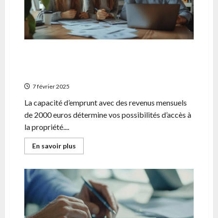
Combien emprunter avec 2000 euros par
mois ? Analyse detaillee de votre pouvoir
d’achat immobilier
7 février 2025
La capacité d’emprunt avec des revenus mensuels
de 2000 euros détermine vos possibilités d’accès à
la propriété....
En
En savoir plus
savoir
plus
sur
Combien
emprunter
avec
2000
euros
par
mois