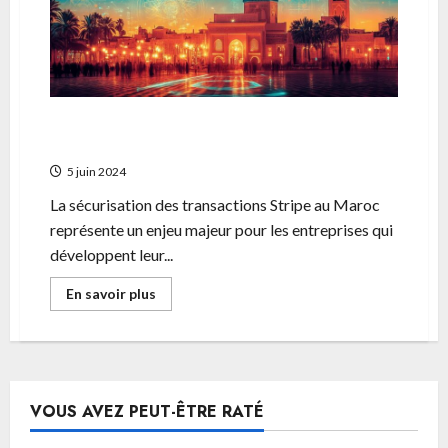
Euro-
Dollar
Canadien
Les meilleures pratiques pour securiser vos
transactions Stripe au Maroc
5 juin 2024
La sécurisation des transactions Stripe au Maroc
représente un enjeu majeur pour les entreprises qui
développent leur...
En
En savoir plus
savoir
plus
sur
Les
meilleures
pratiques
pour
securiser
VOUS AVEZ PEUT-ÊTRE RATÉ
vos
transactions
Stripe