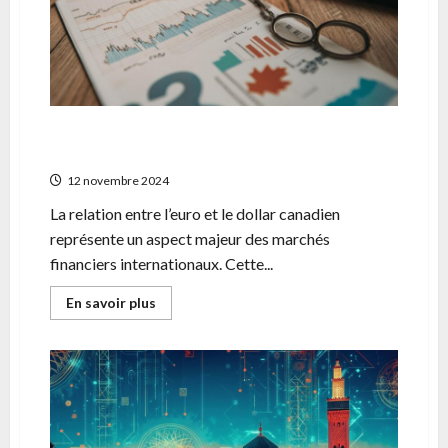
pour
reduire
son
impact
sur
votre
declaration
fiscale
L’influence de la BCE sur la parite Euro-
Dollar Canadien
12 novembre 2024
La relation entre l’euro et le dollar canadien
représente un aspect majeur des marchés
financiers internationaux. Cette...
En
En savoir plus
savoir
plus
sur
L’influence
de
la
BCE
sur
la
parite