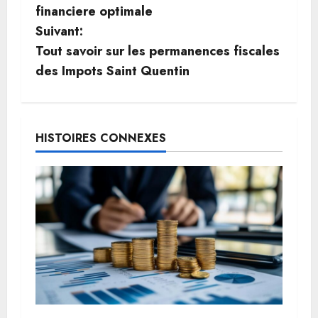
v
financiere optimale
Suivant:
i
Tout savoir sur les permanences fiscales
g
des Impots Saint Quentin
a
t
HISTOIRES CONNEXES
i
o
n
d
’
a