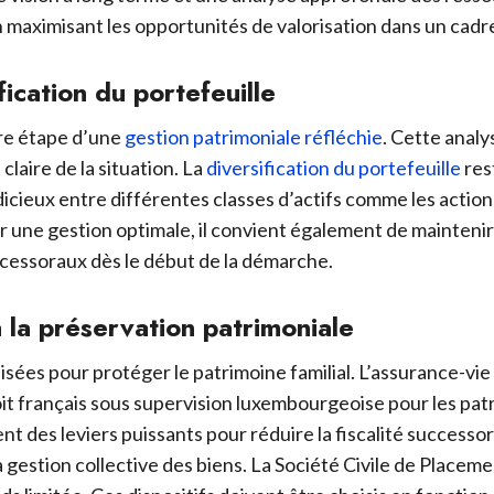
n maximisant les opportunités de valorisation dans un cadre
fication du portefeuille
ère étape d’une
gestion patrimoniale réfléchie
. Cette analy
claire de la situation. La
diversification du portefeuille
res
dicieux entre différentes classes d’actifs comme les actions
 une gestion optimale, il convient également de maintenir 
uccessoraux dès le début de la démarche.
à la préservation patrimoniale
sées pour protéger le patrimoine familial. L’assurance-vie 
roit français sous supervision luxembourgeoise pour les pa
es leviers puissants pour réduire la fiscalité successoral
t la gestion collective des biens. La Société Civile de Place