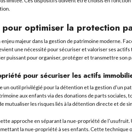
ds limitée. Ces dispositifs doivent être choisis en fonctio
tion.
 pour optimiser la protection p
n enjeu majeur dans la gestion de patrimoine moderne. Fa
devient une nécessité pour sécuriser et valoriser ses acti
ier puissant pour organiser, protéger et transmettre son p
iété pour sécuriser les actifs immobili
 un outil privilégié pour la détention et la gestion d’un pa
atrimoine aux enfants via des donations de parts sociales, 
mutualiser les risques liés à la détention directe et de si
e approche en séparant la nue-propriété de l’usufruit. Un
smettant la nue-propriété à ses enfants. Cette technique op